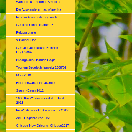
Wendelin u. Fridolin in Amerika
Die Auswanderer nach Amerika
Info zur Auswanderungswelle
Gesichter ohne Namen ?!
Feldpostkarte
s`Badner Lied
Gemäldeausstellung Heinrich
Hägle2004
Bildergalerie Heinrich Hägle
Tognum Segelschiffprojekt 2008/09
Moai 2010
Biberschwanz einmal anders
Stamm-Baum 2012
1000 Km Westwärts mit dem Rad
2013
Im Westen der USA unterwegs 2015
2016 Häglebild von 1976
Chicago-New Orleans- Chicago2017