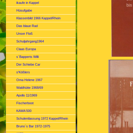
ikaufe in Kappel
Hüsufgabe
Klassenbild 1966 Kappel/Rhein
Das blaue Rad
Unser Floß
Schuljahrgang1964
Claas Europa
s`Bapperts Willi
Der Schiebe Car
s'Kößlers
Oma Helene 1967
Waldhütte 1968/69
Apollo 11/1969
Fischerboot
KAWA 500
Schulentlassung 1972 Kappel/Rhein
Bruno`s Bar 1972-1975