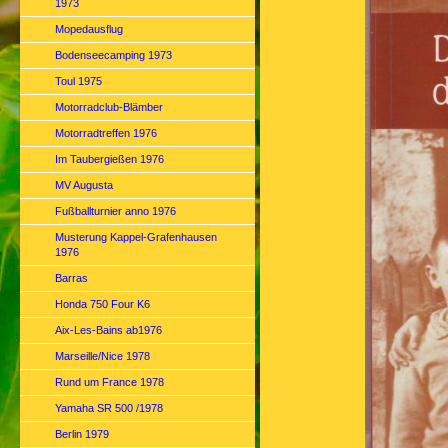
1973
Mopedausflug
Bodenseecamping 1973
Toul 1975
Motorradclub-Blämber
Motorradtreffen 1976
Im Taubergießen 1976
MV Augusta
Fußballturnier anno 1976
Musterung Kappel-Grafenhausen
1976
Barras
Honda 750 Four K6
Aix-Les-Bains ab1976
Marseille/Nice 1978
Rund um France 1978
Yamaha SR 500 /1978
Berlin 1979