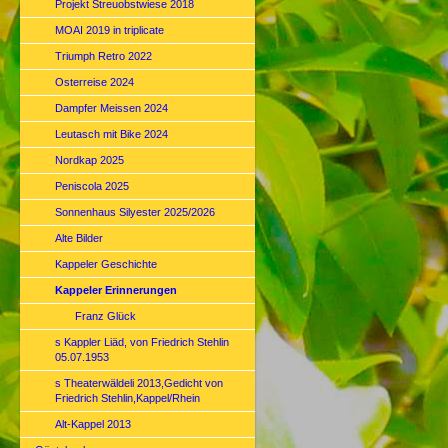
Projekt Streuobstwiese 2018
MOAI 2019 in triplicate
Triumph Retro 2022
Osterreise 2024
Dampfer Meissen 2024
Leutasch mit Bike 2024
Nordkap 2025
Peniscola 2025
Sonnenhaus Silyester 2025/2026
Alte Bilder
Kappeler Geschichte
Kappeler Erinnerungen
Franz Glück
s Kappler Liäd, von Friedrich Stehlin
05.07.1953
s Theaterwäldeli 2013,Gedicht von
Friedrich Stehlin,Kappel/Rhein
Alt-Kappel 2013