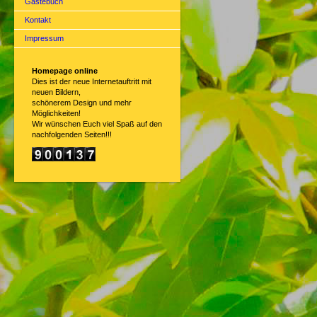
Gästebuch
Kontakt
Impressum
Homepage online
Dies ist der neue Internetauftritt mit
neuen Bildern,
schönerem Design und mehr
Möglichkeiten!
Wir wünschen Euch viel Spaß auf den
nachfolgenden Seiten!!!