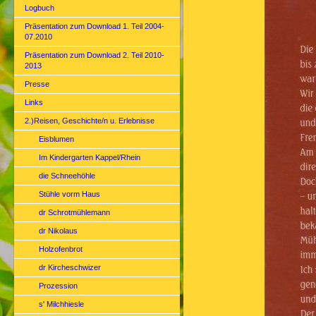
Logbuch
Präsentation zum Download 1. Teil 2004-
07.2010
Präsentation zum Download 2. Teil 2010-
2013
Presse
Links
2.)Reisen, Geschichte/n u. Erlebnisse
Eisblumen
Im Kindergarten Kappel/Rhein
die Schneehöhle
Stühle vorm Haus
dr Schrotmühlemann
dr Nikolaus
Holzofenbrot
dr Kircheschwizer
Prozession
s' Milchhiesle