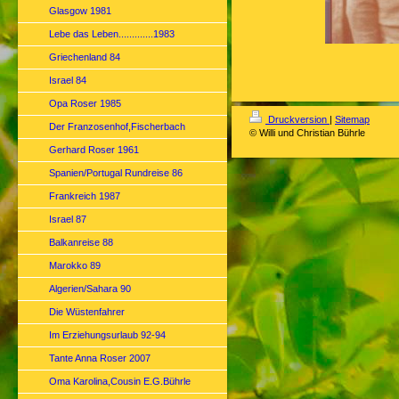
Glasgow 1981
Lebe das Leben.............1983
Griechenland 84
Israel 84
Opa Roser 1985
Druckversion
|
Sitemap
Der Franzosenhof,Fischerbach
© Willi und Christian Bührle
Gerhard Roser 1961
Spanien/Portugal Rundreise 86
Frankreich 1987
Israel 87
Balkanreise 88
Marokko 89
Algerien/Sahara 90
Die Wüstenfahrer
Im Erziehungsurlaub 92-94
Tante Anna Roser 2007
Oma Karolina,Cousin E.G.Bührle