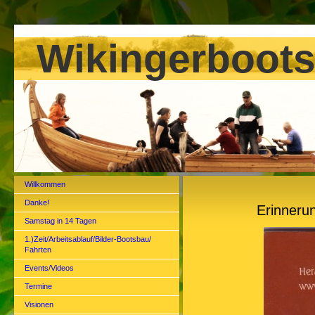
Wikingerboots
Willkommen
Danke!
Erinneru
Samstag in 14 Tagen
1.)Zeit/Arbeitsablauf/Bilder-Bootsbau/
Fahrten
Events/Videos
Termine
Visionen