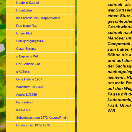
ikaufe in Kappel
schnell- al
war.Gottseid
Hüsufgabe
einen Sturz
Klassenbild 1966 Kappel/Rhein
geschleuder
Das blaue Rad
Geschwindig
schnell nac
Unser Floß
Manöver und
Schuljahrgang1964
Campmobil F
Claas Europa
zum halten 
Söhne die a
s`Bapperts Willi
und auf de
Der Schiebe Car
der Sachlag
nächstgeleg
s'Kößlers
meinem ,,RE
Oma Helene 1967
um mein Bes
Waldhütte 1968/69
auf den Weg
Pause mit d
Apollo 11/1969
Ledercombi)
Fischerboot
Fazit: Glüc
KAWA 500
W.B.
Schulentlassung 1972 Kappel/Rhein
Bruno`s Bar 1972-1975