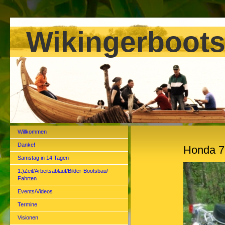
Wikingerboots
Willkommen
Danke!
Honda 7
Samstag in 14 Tagen
1.)Zeit/Arbeitsablauf/Bilder-Bootsbau/
Fahrten
Events/Videos
Termine
Visionen