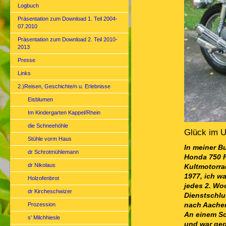
Logbuch
Präsentation zum Download 1. Teil 2004-
07.2010
Präsentation zum Download 2. Teil 2010-
2013
Presse
Links
2.)Reisen, Geschichte/n u. Erlebnisse
Eisblumen
Im Kindergarten Kappel/Rhein
die Schneehöhle
Glück im 
Stühle vorm Haus
In meiner Bu
dr Schrotmühlemann
Honda 750 F
dr Nikolaus
Kultmotorra
1977, ich w
Holzofenbrot
jedes 2. Wo
dr Kircheschwizer
Dienstschlu
Prozession
nach Aache
An einem So
s' Milchhiesle
und war ger