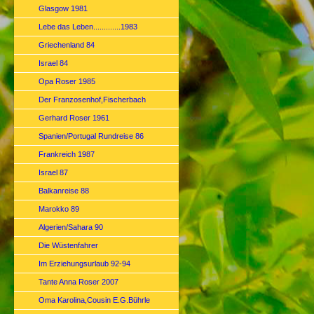
Glasgow 1981
Lebe das Leben.............1983
Griechenland 84
Israel 84
Opa Roser 1985
Der Franzosenhof,Fischerbach
Gerhard Roser 1961
Spanien/Portugal Rundreise 86
Frankreich 1987
Israel 87
Balkanreise 88
Marokko 89
Algerien/Sahara 90
Die Wüstenfahrer
Im Erziehungsurlaub 92-94
Tante Anna Roser 2007
Oma Karolina,Cousin E.G.Bührle