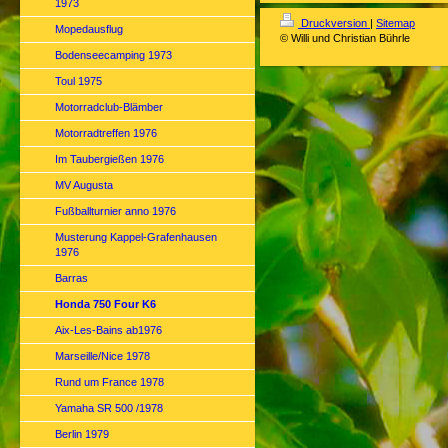
1973
Druckversion
|
Sitemap
Mopedausflug
© Willi und Christian Bührle
Bodenseecamping 1973
Toul 1975
Motorradclub-Blämber
Motorradtreffen 1976
Im Taubergießen 1976
MV Augusta
Fußballturnier anno 1976
Musterung Kappel-Grafenhausen
1976
Barras
Honda 750 Four K6
Aix-Les-Bains ab1976
Marseille/Nice 1978
Rund um France 1978
Yamaha SR 500 /1978
Berlin 1979