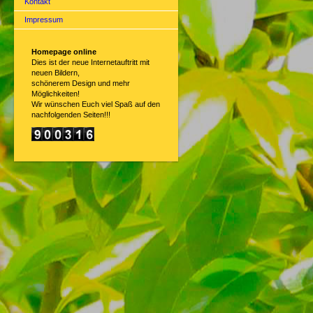
Kontakt
Impressum
Homepage online
Dies ist der neue Internetauftritt mit
neuen Bildern,
schönerem Design und mehr
Möglichkeiten!
Wir wünschen Euch viel Spaß auf den
nachfolgenden Seiten!!!