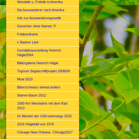
Wendelin u. Fridolin in Amerika
Die Auswanderer nach Amerika
Info zur Auswanderungswelle
Gesichter ohne Namen ?!
Feldpostkarte
s`Badner Lied
Gemäldeausstellung Heinrich
Hägle2004
Bildergalerie Heinrich Hägle
Tognum Segelschiffprojekt 2008/09
Moai 2010
Biberschwanz einmal anders
Stamm-Baum 2012
1000 Km Westwärts mit dem Rad
2013
Im Westen der USA unterwegs 2015
2016 Häglebild von 1976
Chicago-New Orleans- Chicago2017