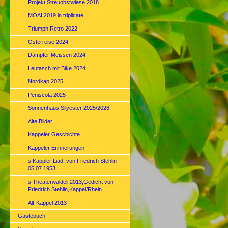
Projekt Streuobstwiese 2018
MOAI 2019 in triplicate
Triumph Retro 2022
Osterreise 2024
Dampfer Meissen 2024
Leutasch mit Bike 2024
Nordkap 2025
Peniscola 2025
Sonnenhaus Silyester 2025/2026
Alte Bilder
Kappeler Geschichte
Kappeler Erinnerungen
s Kappler Liäd, von Friedrich Stehlin
05.07.1953
s Theaterwäldeli 2013,Gedicht von
Friedrich Stehlin,Kappel/Rhein
Alt-Kappel 2013
Gästebuch