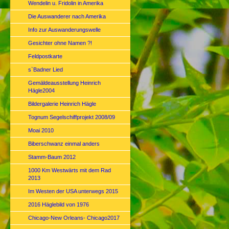
Wendelin u. Fridolin in Amerika
Die Auswanderer nach Amerika
Info zur Auswanderungswelle
Gesichter ohne Namen ?!
Feldpostkarte
s`Badner Lied
Gemäldeausstellung Heinrich
Hägle2004
Bildergalerie Heinrich Hägle
Tognum Segelschiffprojekt 2008/09
Moai 2010
Biberschwanz einmal anders
Stamm-Baum 2012
1000 Km Westwärts mit dem Rad
2013
Im Westen der USA unterwegs 2015
2016 Häglebild von 1976
Chicago-New Orleans- Chicago2017