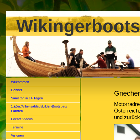
Wikingerboots
Willkommen
Danke!
Grieche
Samstag in 14 Tagen
Motorradre
1.)Zeit/Arbeitsablauf/Bilder-Bootsbau/
Österreich
Fahrten
und zurüc
Events/Videos
Termine
Visionen