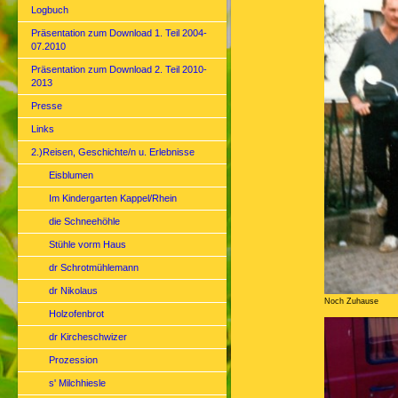
Logbuch
Präsentation zum Download 1. Teil 2004-
07.2010
Präsentation zum Download 2. Teil 2010-
2013
Presse
Links
2.)Reisen, Geschichte/n u. Erlebnisse
Eisblumen
Im Kindergarten Kappel/Rhein
die Schneehöhle
Stühle vorm Haus
dr Schrotmühlemann
dr Nikolaus
Noch Zuhause
Holzofenbrot
dr Kircheschwizer
Prozession
s' Milchhiesle