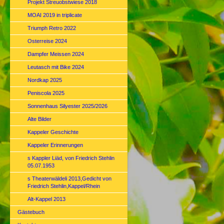
Projekt Streuobstwiese 2018
MOAI 2019 in triplicate
Triumph Retro 2022
Osterreise 2024
Dampfer Meissen 2024
Leutasch mit Bike 2024
Nordkap 2025
Peniscola 2025
Sonnenhaus Silyester 2025/2026
Alte Bilder
Kappeler Geschichte
Kappeler Erinnerungen
s Kappler Liäd, von Friedrich Stehlin
05.07.1953
s Theaterwäldeli 2013,Gedicht von
Friedrich Stehlin,Kappel/Rhein
Alt-Kappel 2013
Gästebuch