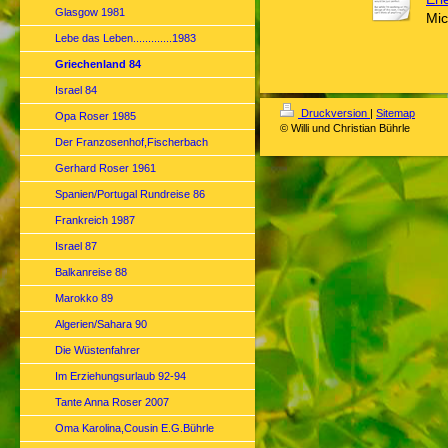
Glasgow 1981
Mic
Lebe das Leben.............1983
Griechenland 84
Israel 84
Druckversion
|
Sitemap
Opa Roser 1985
© Willi und Christian Bührle
Der Franzosenhof,Fischerbach
Gerhard Roser 1961
Spanien/Portugal Rundreise 86
Frankreich 1987
Israel 87
Balkanreise 88
Marokko 89
Algerien/Sahara 90
Die Wüstenfahrer
Im Erziehungsurlaub 92-94
Tante Anna Roser 2007
Oma Karolina,Cousin E.G.Bührle