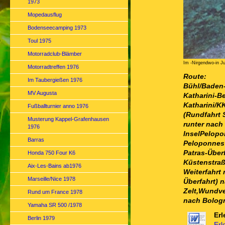
1973
Mopedausflug
Bodenseecamping 1973
Toul 1975
Motorradclub-Blämber
Im -Nirgendwo-in J
Motorradtreffen 1976
Route:
Im Taubergießen 1976
Bühl/Baden-
MV Augusta
Katharini-B
Katharini/KK
Fußballturnier anno 1976
(Rundfahrt 
Musterung Kappel-Grafenhausen
runter nach
1976
InselPelopo
Barras
Peloponnes
Patras-Über
Honda 750 Four K6
Küstenstraß
Aix-Les-Bains ab1976
Weiterfahrt
Marseille/Nice 1978
Überfahrt) 
Zelt,Wundve
Rund um France 1978
nach Bolog
Yamaha SR 500 /1978
Erl
Berlin 1979
Erl