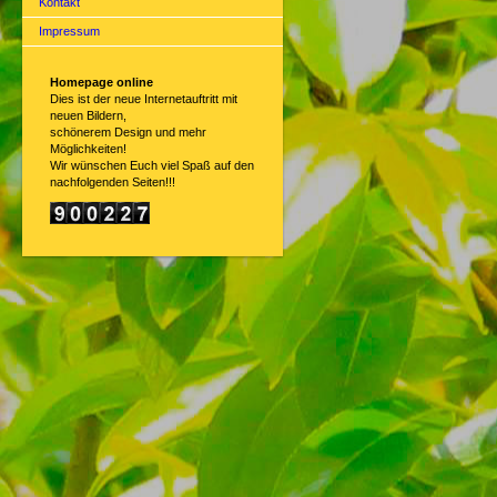
Kontakt
Impressum
Homepage online
Dies ist der neue Internetauftritt mit
neuen Bildern,
schönerem Design und mehr
Möglichkeiten!
Wir wünschen Euch viel Spaß auf den
nachfolgenden Seiten!!!