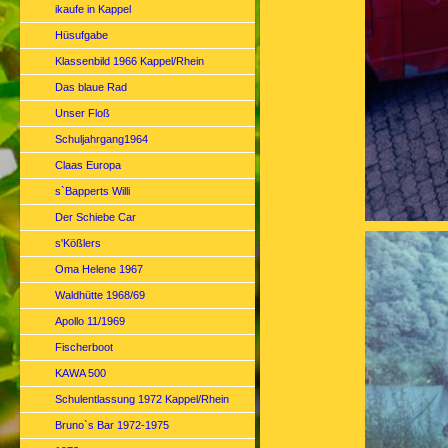
ikaufe in Kappel
Hüsufgabe
Klassenbild 1966 Kappel/Rhein
Das blaue Rad
Unser Floß
Schuljahrgang1964
Claas Europa
s`Bapperts Willi
Der Schiebe Car
s'Kößlers
Oma Helene 1967
Waldhütte 1968/69
Apollo 11/1969
Fischerboot
KAWA 500
Schulentlassung 1972 Kappel/Rhein
Bruno`s Bar 1972-1975