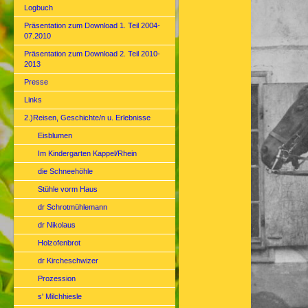
Logbuch
Präsentation zum Download 1. Teil 2004-
07.2010
Präsentation zum Download 2. Teil 2010-
2013
Presse
Links
2.)Reisen, Geschichte/n u. Erlebnisse
Eisblumen
Im Kindergarten Kappel/Rhein
die Schneehöhle
Stühle vorm Haus
dr Schrotmühlemann
dr Nikolaus
Holzofenbrot
dr Kircheschwizer
Prozession
s' Milchhiesle