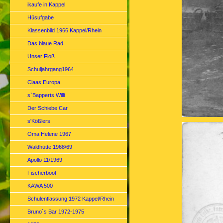
ikaufe in Kappel
Hüsufgabe
Klassenbild 1966 Kappel/Rhein
Das blaue Rad
Unser Floß
Schuljahrgang1964
Claas Europa
s`Bapperts Willi
Der Schiebe Car
s'Kößlers
Oma Helene 1967
Waldhütte 1968/69
Apollo 11/1969
Fischerboot
KAWA 500
Schulentlassung 1972 Kappel/Rhein
Bruno`s Bar 1972-1975