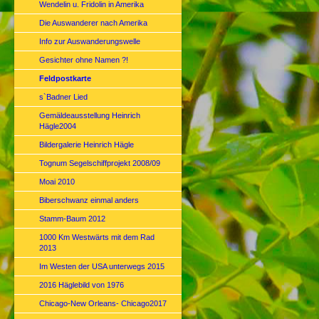
Wendelin u. Fridolin in Amerika
Die Auswanderer nach Amerika
Info zur Auswanderungswelle
Gesichter ohne Namen ?!
Feldpostkarte
s`Badner Lied
Gemäldeausstellung Heinrich
Hägle2004
Bildergalerie Heinrich Hägle
Tognum Segelschiffprojekt 2008/09
Moai 2010
Biberschwanz einmal anders
Stamm-Baum 2012
1000 Km Westwärts mit dem Rad
2013
Im Westen der USA unterwegs 2015
2016 Häglebild von 1976
Chicago-New Orleans- Chicago2017