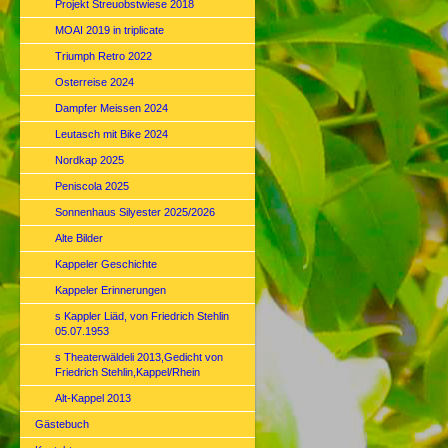
Projekt Streuobstwiese 2018
MOAI 2019 in triplicate
Triumph Retro 2022
Osterreise 2024
Dampfer Meissen 2024
Leutasch mit Bike 2024
Nordkap 2025
Peniscola 2025
Sonnenhaus Silyester 2025/2026
Alte Bilder
Kappeler Geschichte
Kappeler Erinnerungen
s Kappler Liäd, von Friedrich Stehlin
05.07.1953
s Theaterwäldeli 2013,Gedicht von
Friedrich Stehlin,Kappel/Rhein
Alt-Kappel 2013
Gästebuch