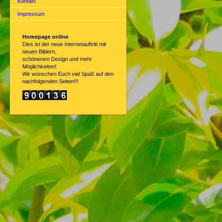
Kontakt
Impressum
Homepage online
Dies ist der neue Internetauftritt mit
neuen Bildern,
schönerem Design und mehr
Möglichkeiten!
Wir wünschen Euch viel Spaß auf den
nachfolgenden Seiten!!!