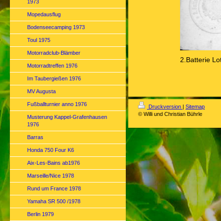
1973
Mopedausflug
Bodenseecamping 1973
Toul 1975
Motorradclub-Blämber
2.Batterie Lo
Motorradtreffen 1976
Im Taubergießen 1976
MV Augusta
Fußballturnier anno 1976
Druckversion
|
Sitemap
© Willi und Christian Bührle
Musterung Kappel-Grafenhausen
1976
Barras
Honda 750 Four K6
Aix-Les-Bains ab1976
Marseille/Nice 1978
Rund um France 1978
Yamaha SR 500 /1978
Berlin 1979