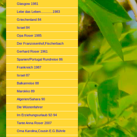
Glasgow 1981
Lebe das Leben.............1983
Griechenland 84
Israel 84
Opa Roser 1985
Der Franzosenhof,Fischerbach
Gerhard Roser 1961
Spanien/Portugal Rundreise 86
Frankreich 1987
Israel 87
Balkanreise 88
Marokko 89
Algerien/Sahara 90
Die Wüstenfahrer
Im Erziehungsurlaub 92-94
Tante Anna Roser 2007
Oma Karolina,Cousin E.G.Bührle