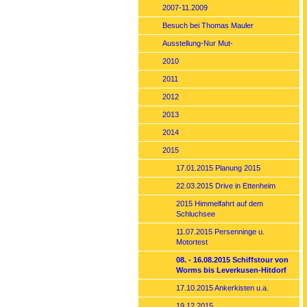
2007-11.2009
Besuch bei Thomas Mauler
Ausstellung-Nur Mut-
2010
2011
2012
2013
2014
2015
17.01.2015 Planung 2015
22.03.2015 Drive in Ettenheim
2015 Himmelfahrt auf dem
Schluchsee
11.07.2015 Persenninge u.
Motortest
08. - 16.08.2015 Schiffstour von
Worms bis Leverkusen-Hitdorf
17.10.2015 Ankerkisten u.a.
19.12.2015