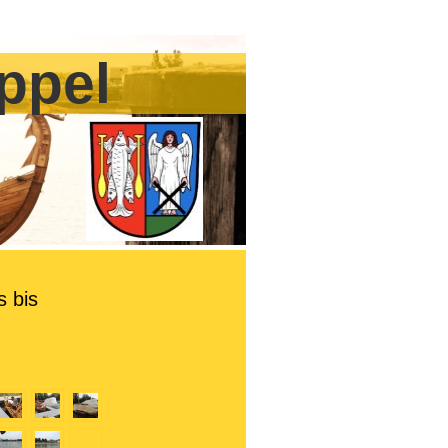
ppel
s bis