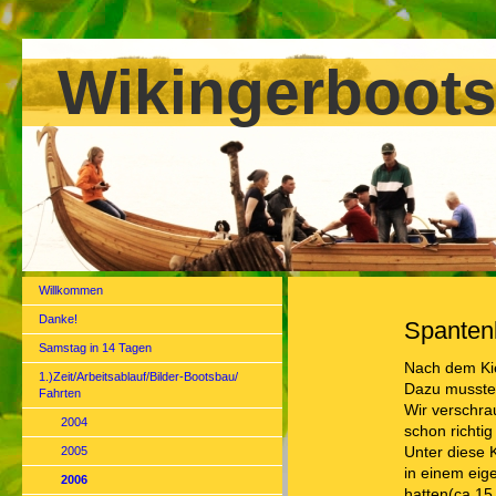
Wikingerboots
Willkommen
Danke!
Spanten
Samstag in 14 Tagen
Nach dem Kie
1.)Zeit/Arbeitsablauf/Bilder-Bootsbau/
Dazu mussten
Fahrten
Wir verschra
2004
schon richtig
2005
Unter diese 
in einem eig
2006
hatten(ca.15 