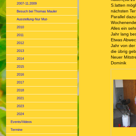
2007-11.2009
S.latten mög
nächsten Ter
Besuch bei Thomas Mauler
Parallel daz
Ausstellung-Nur Mut-
Wochenende 
2010
Alles ein seh
Jahr lang bes
2011
Etwas Abwech
2012
Jahr von der
2013
die übrig ge
Neuer Mitstre
2014
Dominik
2015
2016
2017
2018
2021
2023
2024
Events/Videos
Termine