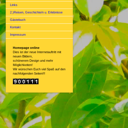
Links
2.)Reisen, Geschichte/n u. Erlebnisse
Gästebuch
Kontakt
Impressum
Homepage online
Dies ist der neue Internetauftritt mit
neuen Bildern,
schönerem Design und mehr
Möglichkeiten!
Wir wünschen Euch viel Spaß auf den
nachfolgenden Seiten!!!