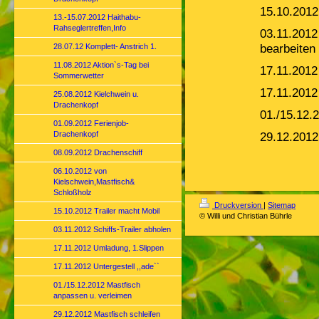
15.10.2012
13.-15.07.2012 Haithabu-
Rahseglertreffen,Info
03.11.2012
bearbeiten
28.07.12 Komplett- Anstrich 1.
11.08.2012 Aktion`s-Tag bei
17.11.2012
Sommerwetter
17.11.2012 
25.08.2012 Kielchwein u.
Drachenkopf
01./15.12.
01.09.2012 Ferienjob-
Drachenkopf
29.12.2012
08.09.2012 Drachenschiff
06.10.2012 von
Kielschwein,Mastfisch&
Schloßholz
Druckversion
|
Sitemap
15.10.2012 Trailer macht Mobil
© Willi und Christian Bührle
03.11.2012 Schiffs-Trailer abholen
17.11.2012 Umladung, 1.Slippen
17.11.2012 Untergestell ,,ade``
01./15.12.2012 Mastfisch
anpassen u. verleimen
29.12.2012 Mastfisch schleifen