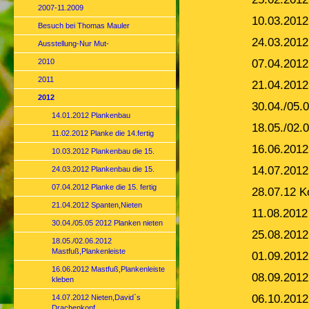
2007-11.2009
10.03.2012
Besuch bei Thomas Mauler
24.03.2012
Ausstellung-Nur Mut-
07.04.2012 
2010
2011
21.04.2012
2012
30.04./05.
14.01.2012 Plankenbau
18.05./02.
11.02.2012 Planke die 14.fertig
16.06.2012
10.03.2012 Plankenbau die 15.
14.07.2012
24.03.2012 Plankenbau die 15.
07.04.2012 Planke die 15. fertig
28.07.12 Ko
21.04.2012 Spanten,Nieten
11.08.2012
30.04./05.05 2012 Planken nieten
25.08.2012
18.05./02.06.2012
Mastfuß,Plankenleiste
01.09.2012
16.06.2012 Mastfuß,Plankenleiste
08.09.2012
kleben
06.10.2012
14.07.2012 Nieten,David`s
Drachenkopf