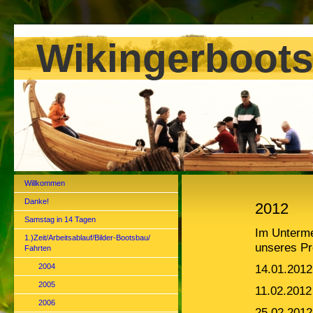
Wikingerboots
Willkommen
Danke!
2012
Samstag in 14 Tagen
Im Unterme
1.)Zeit/Arbeitsablauf/Bilder-Bootsbau/
unseres Pr
Fahrten
2004
14.01.2012
2005
11.02.2012 
2006
25.02.2012