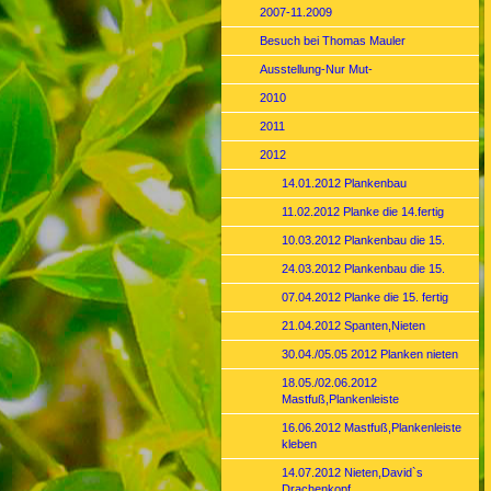
2007-11.2009
Besuch bei Thomas Mauler
Ausstellung-Nur Mut-
2010
2011
2012
14.01.2012 Plankenbau
11.02.2012 Planke die 14.fertig
10.03.2012 Plankenbau die 15.
24.03.2012 Plankenbau die 15.
07.04.2012 Planke die 15. fertig
21.04.2012 Spanten,Nieten
30.04./05.05 2012 Planken nieten
18.05./02.06.2012
Mastfuß,Plankenleiste
16.06.2012 Mastfuß,Plankenleiste
kleben
14.07.2012 Nieten,David`s
Drachenkopf