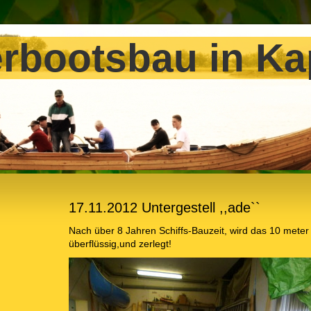
rbootsbau in Ka
17.11.2012 Untergestell ,,ade``
Nach über 8 Jahren Schiffs-Bauzeit, wird das 10 meter 
überflüssig,und zerlegt!