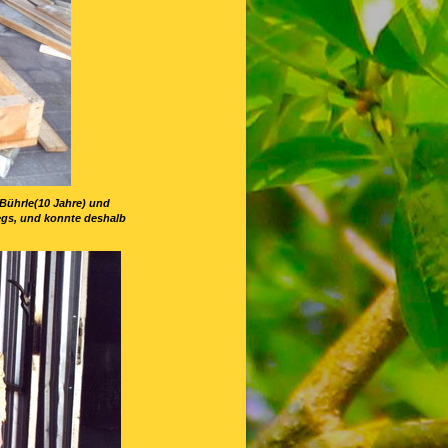
 Bührle(10 Jahre) und
wegs, und konnte deshalb