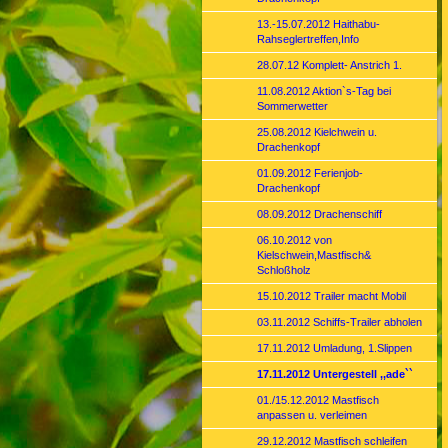
13.-15.07.2012 Haithabu-
Rahseglertreffen,Info
28.07.12 Komplett- Anstrich 1.
11.08.2012 Aktion`s-Tag bei
Sommerwetter
25.08.2012 Kielchwein u.
Drachenkopf
01.09.2012 Ferienjob-
Drachenkopf
08.09.2012 Drachenschiff
06.10.2012 von
Kielschwein,Mastfisch&
Schloßholz
15.10.2012 Trailer macht Mobil
03.11.2012 Schiffs-Trailer abholen
17.11.2012 Umladung, 1.Slippen
17.11.2012 Untergestell ,,ade``
01./15.12.2012 Mastfisch
anpassen u. verleimen
29.12.2012 Mastfisch schleifen