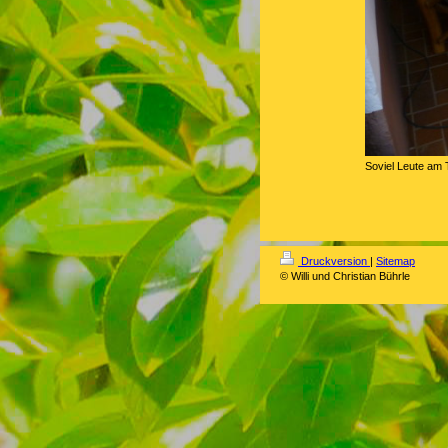
Soviel Leute am 
Druckversion
|
Sitemap
© Willi und Christian Bührle