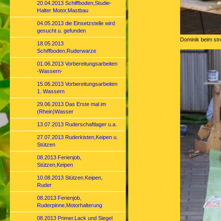
20.04.2013 Schiffboden,Studie-
Halter Motor,Mastbau
04.05.2013 die Einsetzstelle wird
gesucht u. gefunden
Dominik beim str
18.05.2013
Schiffboden,Ruderwarze
01.06.2013 Vorbereitungsarbeiten
-Wassern-
15.06.2013 Vorbereitungsarbeiten
1. Wassern
29.06.2013 Das Erste mal im
(Rhein)Wasser
13.07.2013 Ruderschaftlager u.a.
27.07.2013 Ruderkisten,Keipen u.
Stützen
08.2013 Ferienjob,
Stützen,Keipen
10.08.2013 Stützen.Keipen,
Ruder
08.2013 Ferienjob,
Ruderpinne,Motorhalterung
08.2013 Primer,Lack und Siegel