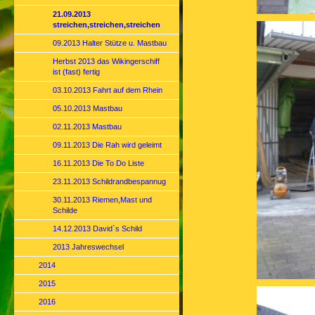
21.09.2013
streichen,streichen,streichen
09.2013 Halter Stütze u. Mastbau
Herbst 2013 das Wikingerschiff
ist (fast) fertig
03.10.2013 Fahrt auf dem Rhein
05.10.2013 Mastbau
02.11.2013 Mastbau
09.11.2013 Die Rah wird geleimt
16.11.2013 Die To Do Liste
23.11.2013 Schildrandbespannug
30.11.2013 Riemen,Mast und
Schilde
14.12.2013 David`s Schild
2013 Jahreswechsel
2014
2015
2016