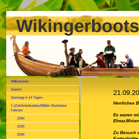
Wikingerboots
Willkommen
Danke!
21.09.20
Samstag in 14 Tagen
Herrliches 
1.)Zeit/Arbeitsablauf/Bilder-Bootsbau/
Fahrten
Es waren mi
2004
Elmar,Miria
2005
Zu Besuch 
2006
Fortschritte