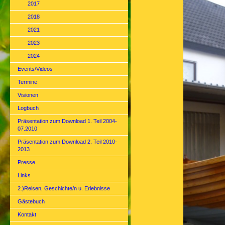
2017
2018
2021
2023
2024
Events/Videos
Termine
Visionen
Logbuch
Präsentation zum Download 1. Teil 2004-
07.2010
Präsentation zum Download 2. Teil 2010-
2013
Presse
Links
2.)Reisen, Geschichte/n u. Erlebnisse
Gästebuch
Kontakt