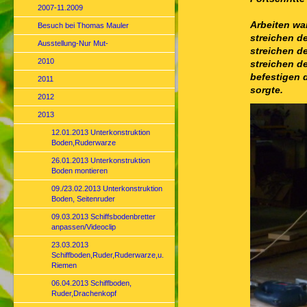
2007-11.2009
Arbeiten wa
Besuch bei Thomas Mauler
streichen d
Ausstellung-Nur Mut-
streichen d
2010
streichen de
befestigen 
2011
sorgte.
2012
2013
12.01.2013 Unterkonstruktion
Boden,Ruderwarze
26.01.2013 Unterkonstruktion
Boden montieren
09./23.02.2013 Unterkonstruktion
Boden, Seitenruder
09.03.2013 Schiffsbodenbretter
anpassen/Videoclip
23.03.2013
Schiffboden,Ruder,Ruderwarze,u.
Riemen
06.04.2013 Schiffboden,
Ruder,Drachenkopf