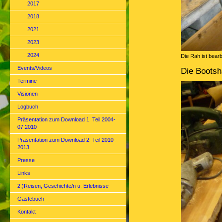
2017
2018
2021
2023
2024
Die Rah ist bearb
Events/Videos
Die Boots
Termine
Visionen
Logbuch
Präsentation zum Download 1. Teil 2004-
07.2010
Präsentation zum Download 2. Teil 2010-
2013
Presse
Links
2.)Reisen, Geschichte/n u. Erlebnisse
Gästebuch
Kontakt