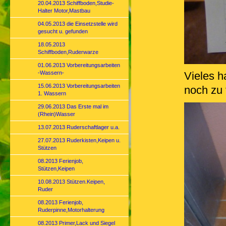
20.04.2013 Schiffboden,Studie-
Halter Motor,Mastbau
04.05.2013 die Einsetzstelle wird
gesucht u. gefunden
18.05.2013
Schiffboden,Ruderwarze
01.06.2013 Vorbereitungsarbeiten
-Wassern-
Vieles h
15.06.2013 Vorbereitungsarbeiten
noch zu 
1. Wassern
29.06.2013 Das Erste mal im
(Rhein)Wasser
13.07.2013 Ruderschaftlager u.a.
27.07.2013 Ruderkisten,Keipen u.
Stützen
08.2013 Ferienjob,
Stützen,Keipen
10.08.2013 Stützen.Keipen,
Ruder
08.2013 Ferienjob,
Ruderpinne,Motorhalterung
08.2013 Primer,Lack und Siegel