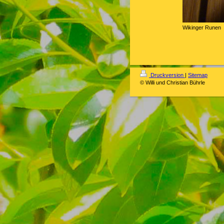
Wikinger Runen
Druckversion
|
Sitemap
© Willi und Christian Bührle