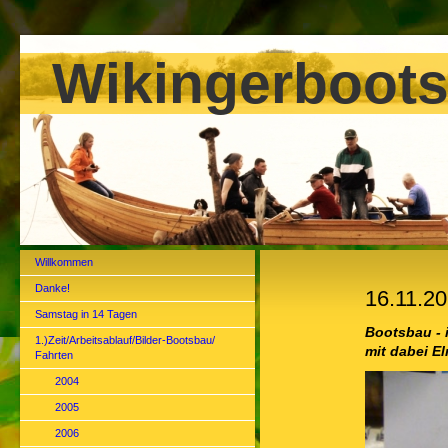
Wikingerboots
Willkommen
Danke!
16.11.20
Samstag in 14 Tagen
Bootsbau -
1.)Zeit/Arbeitsablauf/Bilder-Bootsbau/
mit dabei E
Fahrten
2004
2005
2006