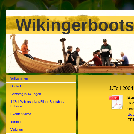
Wikingerboots
Willkommen
Danke!
1.Teil 2004
Samstag in 14 Tagen
Bau
1.)Zeit/Arbeitsablauf/Bilder-Bootsbau/
In 
Fahrten
uns
Events/Videos
Boo
PD
Termine
Visionen