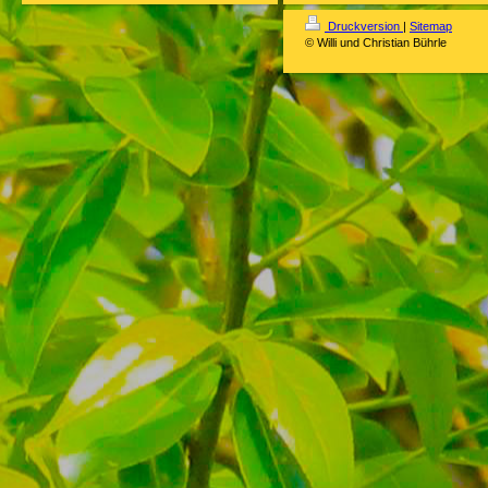
Druckversion
|
Sitemap
© Willi und Christian Bührle